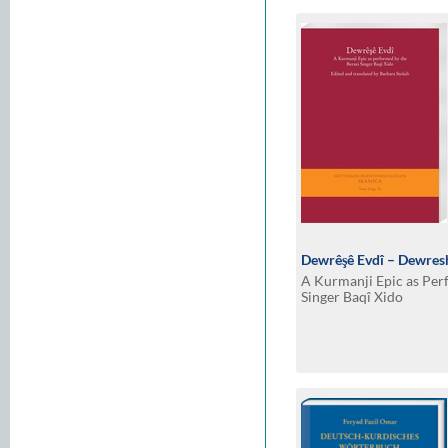
Dewrêşê Evdî – Dewresh
A Kurmanji Epic as Per
Singer Baqî Xido