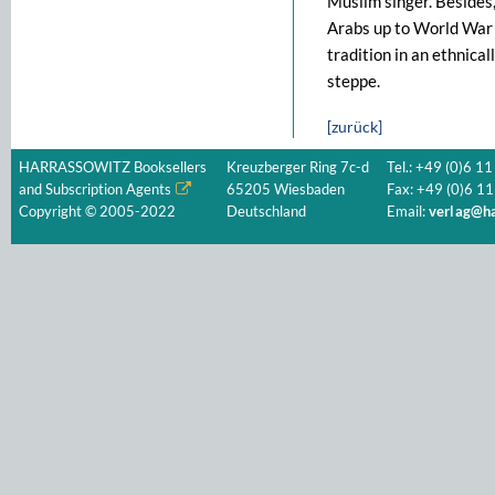
Muslim singer. Besides,
Arabs up to World War I
tradition in an ethnica
steppe.
[zurück]
HARRASSOWITZ Booksellers
Kreuzberger Ring 7c-d
Tel.: +49 (0)6 11
and Subscription Agents
65205 Wiesbaden
Fax: +49 (0)6 11
Copyright © 2005-2022
Deutschland
Email:
verlag@ha