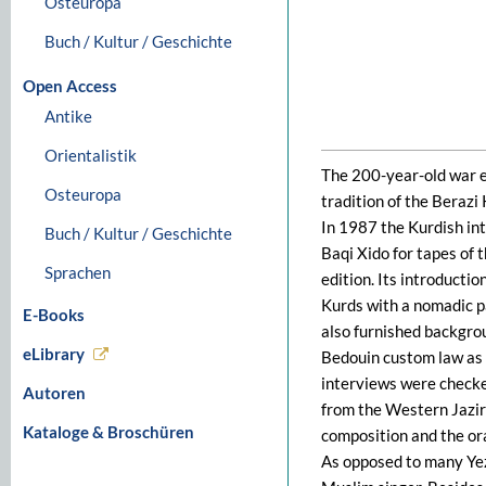
Osteuropa
Buch / Kultur / Geschichte
Open Access
Antike
Orientalistik
The 200-year-old war 
Osteuropa
tradition of the Berazi K
In 1987 the Kurdish int
Buch / Kultur / Geschichte
Baqi Xido for tapes of 
Sprachen
edition. Its introducti
Kurds with a nomadic pa
E-Books
also furnished backgrou
eLibrary
Bedouin custom law as 
interviews were checke
Autoren
from the Western Jazira
Kataloge & Broschüren
composition and the ora
As opposed to many Yezi