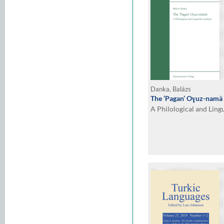
Danka, Balázs
The ‘Pagan’ Oɣuz-namä
A Philological and Lingu