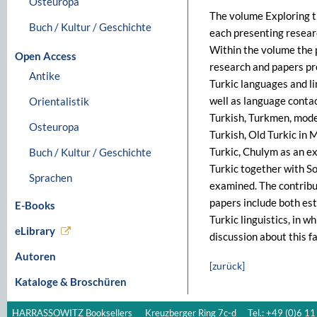
Osteuropa
The volume Exploring th
Buch / Kultur / Geschichte
each presenting research
Within the volume the p
Open Access
research and papers pre
Antike
Turkic languages and l
well as language conta
Orientalistik
Turkish, Turkmen, mode
Osteuropa
Turkish, Old Turkic in 
Turkic, Chulym as an e
Buch / Kultur / Geschichte
Turkic together with So
Sprachen
examined. The contribut
papers include both est
E-Books
Turkic linguistics, in w
eLibrary
discussion about this fa
Autoren
[zurück]
Kataloge & Broschüren
HARRASSOWITZ Booksellers
Kreuzberger Ring 7c-d
Tel.: +49 (0)6 11