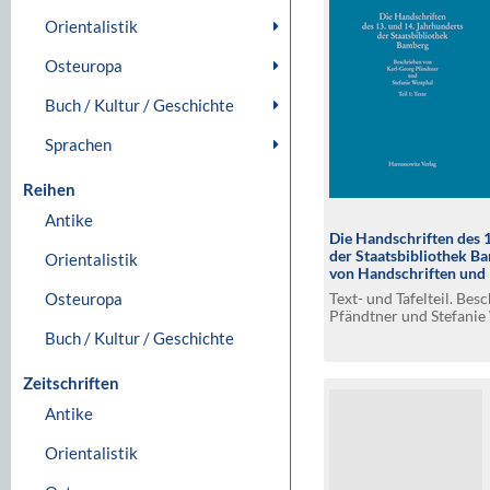
Orientalistik
Osteuropa
Buch / Kultur / Geschichte
Sprachen
Reihen
Antike
Die Handschriften des 
der Staatsbibliothek B
Orientalistik
von Handschriften und 
12. Jahrhunderts
Text- und Tafelteil. Be
Osteuropa
Pfändtner und Stefanie
Beitrag von Gude Sucka
Buch / Kultur / Geschichte
Zeitschriften
Antike
Orientalistik