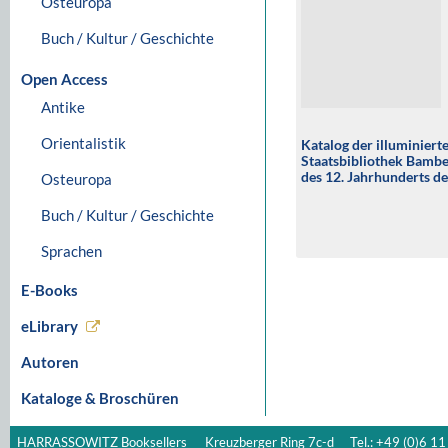
Osteuropa
Buch / Kultur / Geschichte
Open Access
Antike
Orientalistik
Katalog der illuminiert
Staatsbibliothek Bambe
des 12. Jahrhunderts de
Osteuropa
Bamberg
Buch / Kultur / Geschichte
Sprachen
E-Books
eLibrary
Autoren
Kataloge & Broschüren
HARRASSOWITZ Booksellers
Kreuzberger Ring 7c-d
Tel.: +49 (0)6 11