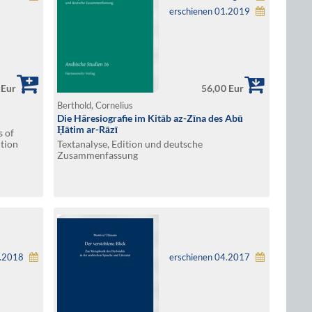
erschienen 01.2019
 Eur
56,00 Eur
Berthold, Cornelius
Die Häresiografie im Kitāb az-Zīna des Abū
Ḥātim ar-Rāzī
s of
ction
Textanalyse, Edition und deutsche
piled,
Zusammenfassung
h
1.2018
erschienen 04.2017