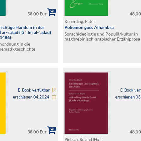
58,00 Eur
48,00
Konerding, Peter
richtige Handeln in der
Pokémon goes Alhambra
ar-rašad ilā ʿilm al-ʿadad)
Sprachideologie und Populärkultur in
 1486)
maghrebinisch-arabischer Erzählprosa
nordnung in die
hematikgeschichte
E-Book verfügbar
E-Book ver
erschienen 04.2024
erschienen 0
38,00 Eur
48,00
Pietsch, Roland (Hg.)