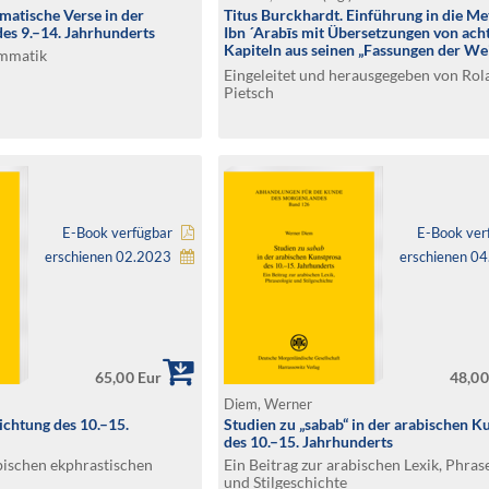
matische Verse in der
Titus Burckhardt. Einführung in die M
des 9.–14. Jahrhunderts
Ibn ´Arabīs mit Übersetzungen von ach
Kapiteln aus seinen „Fassungen der We
ammatik
(Fusus al-Hikam)“. Aẉhad ad-Dīn Balyān
Eingeleitet und herausgegeben von Rol
Abhandlung über die Einheit (Risālat al
Pietsch
Ahadiyya)
E-Book verfügbar
E-Book ver
erschienen 02.2023
erschienen 0
65,00 Eur
48,00
Diem, Werner
chtung des 10.–15.
Studien zu „sabab“ in der arabischen K
des 10.–15. Jahrhunderts
abischen ekphrastischen
Ein Beitrag zur arabischen Lexik, Phras
und Stilgeschichte