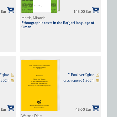
 Eur
148,00 Eur
Morris, Miranda
Ethnographic texts in the Baṭḥari language of
Oman
fügbar
E-Book verfügbar
3.2024
erschienen 01.2024
 Eur
48,00 Eur
Werner, Diem