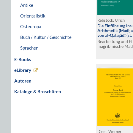
Antike
Orientalistik
Rebstock, Ulrich
Die Einführung ins 
Osteuropa
Arithmetik (Madḫal 
von al-Qalaṣādī (st.
Buch / Kultur / Geschichte
Bearbeitung und Ei
maġribinische Mat
Sprachen
E-Books
eLibrary
Autoren
Kataloge & Broschüren
Diem, Werner