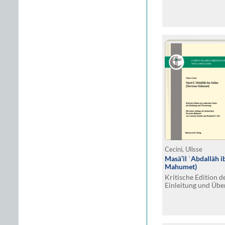
Cecini, Ulisse
Masā’il ʿAbdallāh 
Mahumet)
Kritische Edition d
Einleitung und Übe
zur lateinischen
Do
Finiello und Reinhol