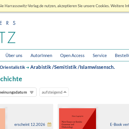
ie Harrassowitz-Verlag.de nutzen, akzeptieren Sie unsere Cookies. Weitere In
Über uns
AutorInnen
Open Access
Service
Bestel
Arabistik /Semitistik /Islamwissensch.
Orientalistik
➔
schichte
heinungsdatum
aufsteigend
erscheint 12.2026
E-Book ver