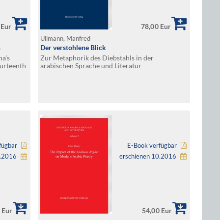
 Eur
78,00 Eur
Ullmann, Manfred
n
Der verstohlene Blick
na’s
Zur Metaphorik des Diebstahls in der
ourteenth
arabischen Sprache und Literatur
fügbar
E-Book verfügbar
2.2016
erschienen 10.2016
 Eur
54,00 Eur