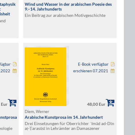
etaphysik
Wind und Wasser in der arabischen Poesie des
t
9.–14. Jahrhunderts
isheit
Ein Beitrag zur arabischen Motivgeschichte
i.
and
-
fügbar
E-Book verfügbar
4.2022
erschienen 07.2021
 Eur
48,00 Eur
Diem, Werner
unstprosa
Arabische Kunstprosa im 14. Jahrhundert
Drei Einsetzungen für Oberrichter ʿImād ad-Dīn
eologie
aṭ-Ṭarasūsī in Lehrämter an Damaszener
Hochschulen