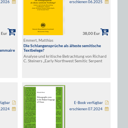
1.2026
erschienen 06.2025
 Eur
38,00 Eur
Emmert, Matthias
Die Schlangensprüche als älteste semitische
grammaire
Textbelege?
Analyse und kritische Betrachtung von Richard
C. Steiners „Early Northwest Semitic Serpent
Spells in the Pyramid Texts“
fügbar
E-Book verfügbar
0.2024
erschienen 07.2024