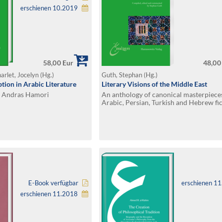
erschienen 10.2019
58,00 Eur
48,00
arlet, Jocelyn (Hg.)
Guth, Stephan (Hg.)
tion in Arabic Literature
Literary Visions of the Middle East
o Andras Hamori
An anthology of canonical masterpiece
Arabic, Persian, Turkish and Hebrew fi
(mid-19th to early 21st centuries). Com
edited and commented by Stephan Gut
E-Book verfügbar
erschienen 1
erschienen 11.2018