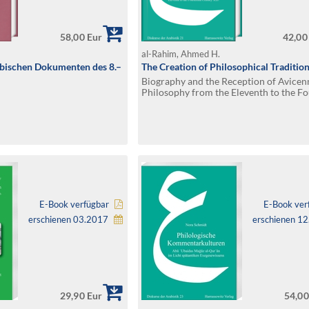
58,00 Eur
42,00
al-Rahim, Ahmed H.
abischen Dokumenten des 8.–
The Creation of Philosophical Traditio
Biography and the Reception of Avicen
Philosophy from the Eleventh to the F
Century A.D.
E-Book verfügbar
E-Book ver
erschienen 03.2017
erschienen 1
29,90 Eur
54,00