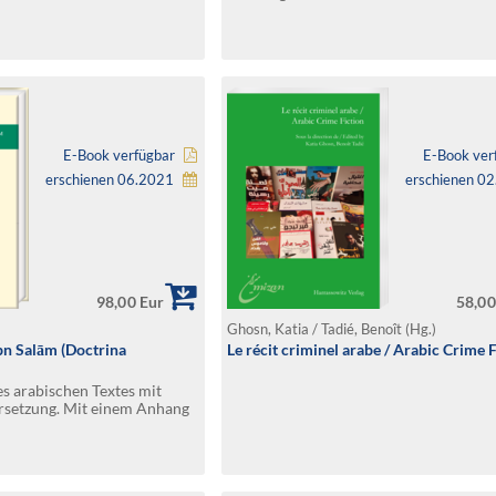
E-Book verfügbar
E-Book ver
erschienen 06.2021
erschienen 0
98,00 Eur
58,00
Ghosn, Katia / Tadié, Benoît (Hg.)
ibn Salām (Doctrina
Le récit criminel arabe / Arabic Crime 
es arabischen Textes mit
rsetzung. Mit einem Anhang
ctrina Mahumet
von Concetta
d F. Glei