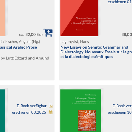
erschienen 0
ca. 32,00 Eur
38,00
t / Fischer, August (Hg.)
Lagerqvist, Hans
assical Arabic Prose
New Essays on Semitic Grammar and
Dialectology. Nouveaux Essais sur la 
et la dialectologie sémitiques
on by Lutz Edzard and Amund
E-Book verfügbar
E-Book ver
erschienen 03.2025
erschienen 1