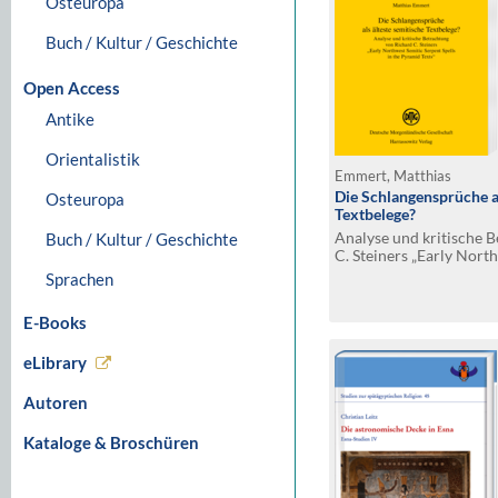
Osteuropa
Buch / Kultur / Geschichte
Open Access
Antike
Orientalistik
Emmert, Matthias
Die Schlangensprüche al
Osteuropa
Textbelege?
Analyse und kritische 
Buch / Kultur / Geschichte
C. Steiners „Early Nort
Spells in the Pyramid Te
Sprachen
E-Books
eLibrary
Autoren
Kataloge & Broschüren