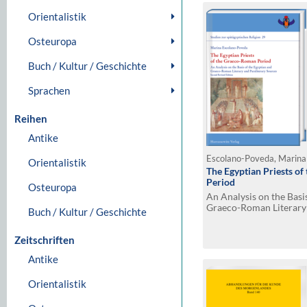
Orientalistik
Osteuropa
Buch / Kultur / Geschichte
Sprachen
Reihen
Antike
Escolano-Poveda, Marin
Orientalistik
The Egyptian Priests o
Period
Osteuropa
An Analysis on the Basi
Graeco-Roman Literary 
Buch / Kultur / Geschichte
Sources. Second Revise
Zeitschriften
Antike
Orientalistik