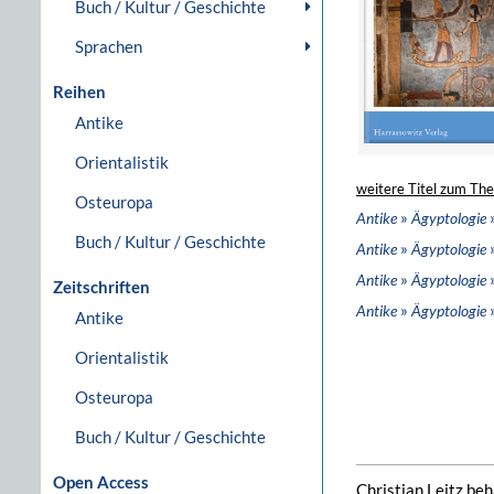
Buch / Kultur / Geschichte
Sprachen
Reihen
Antike
Orientalistik
weitere Titel zum Th
Osteuropa
»
Antike
Ägyptologie
Buch / Kultur / Geschichte
»
Antike
Ägyptologie
»
»
Antike
Ägyptologie
Zeitschriften
»
»
Antike
Ägyptologie
Antike
Orientalistik
Osteuropa
Buch / Kultur / Geschichte
Open Access
Christian Leitz be