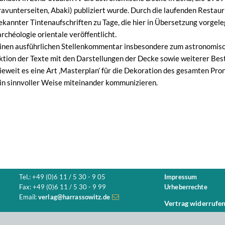
travunterseiten, Abaki) publiziert wurde. Durch die laufenden Restau
ekannter Tintenaufschriften zu Tage, die hier in Übersetzung vorge
’archéologie orientale veröffentlicht.
inen ausführlichen Stellenkommentar insbesondere zum astronomisc
raktion der Texte mit den Darstellungen der Decke sowie weiterer Bes
eweit es eine Art ‚Masterplan’ für die Dekoration des gesamten Pron
in sinnvoller Weise miteinander kommunizieren.
Tel.: +49 (0)6 11 / 5 30 - 9 05
Impressum
Fax: +49 (0)6 11 / 5 30 - 9 99
Urheberrechte
Email:
verlag@harrassowitz.de
Vertrag widerrufe