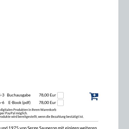
4-3
Buchausgabe
78,00 Eur
6-6
E-Book (pdf)
78,00 Eur
t digitalen Produkten in Ihrem Warenkorb
 per PayPal möglich.
odukte wird bereitgestellt, wenn die Bezahlung bestätigt ist.
9 und 1975 von Serge Sauneron mit einigen weiteren