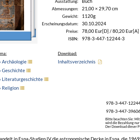
Buch
Ausstattung:
21,00 × 29,70 cm
Abmessungen:
1120g
Gewicht:
30.10.2024
Erscheinungsdatum:
78,00 Eur[D] / 80,20 Eur[A]
Preise:
978-3-447-12244-3
ISBN:
ema:
Download:
» Archäologie
Inhaltsverzeichnis
» Geschichte
 Literaturgeschichte
 Religion
978-3-447-1224
978-3-447-3960
Bitte beachten Sie: Mi
wird die Bezahlung nur
Der Download dieser Pr
handelt in Esna-Studien IV die astronomische Decke in Esna, die 196