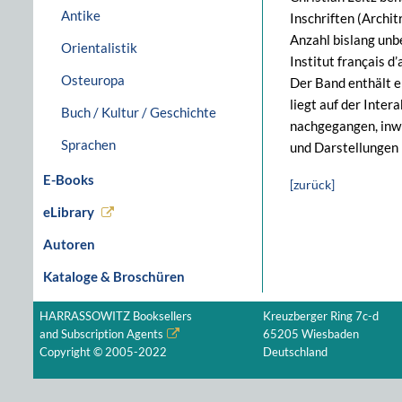
Antike
Inschriften (Archi
Anzahl bislang unb
Orientalistik
Institut français d
Osteuropa
Der Band enthält e
liegt auf der Inte
Buch / Kultur / Geschichte
nachgegangen, inwi
Sprachen
und Darstellungen 
E-Books
[zurück]
eLibrary
Autoren
Kataloge & Broschüren
HARRASSOWITZ Booksellers
Kreuzberger Ring 7c-d
and Subscription Agents
65205 Wiesbaden
Copyright © 2005-2022
Deutschland