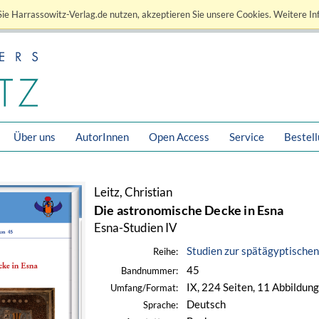
ie Harrassowitz-Verlag.de nutzen, akzeptieren Sie unsere Cookies. Weitere In
Über uns
AutorInnen
Open Access
Service
Bestel
Leitz, Christian
Die astronomische Decke in Esna
Esna-Studien IV
Studien zur spätägyptischen
Reihe:
45
Bandnummer:
IX, 224 Seiten, 11 Abbildung
Umfang/Format:
Deutsch
Sprache: