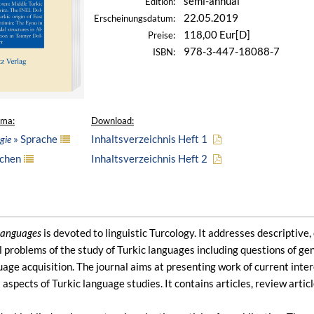
semi-annual
Edition:
22.05.2019
Erscheinungsdatum:
118,00 Eur[D]
Preise:
978-3-447-18088-7
ISBN:
ema:
Download:
» Sprache
Inhaltsverzeichnis Heft 1
gie
achen
Inhaltsverzeichnis Heft 2
Languages
is devoted to linguistic Turcology. It addresses descriptive,
problems of the study of Turkic languages including questions of genet
uage acquisition. The journal aims at presenting work of current inte
l aspects of Turkic language studies. It contains articles, review artic