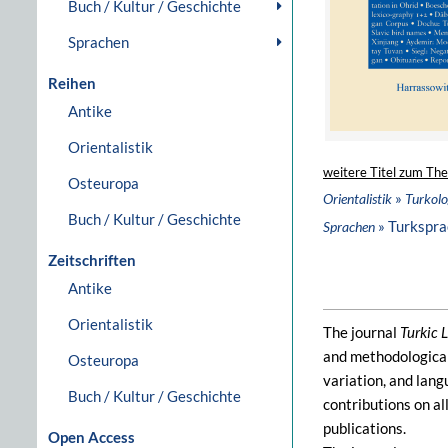
Buch / Kultur / Geschichte
Sprachen
Reihen
Antike
Orientalistik
weitere Titel zum Th
Osteuropa
»
Orientalistik
Turkolo
Buch / Kultur / Geschichte
» Turkspr
Sprachen
Zeitschriften
Antike
Orientalistik
The journal
Turkic 
and methodological 
Osteuropa
variation, and lang
Buch / Kultur / Geschichte
contributions on al
publications.
Open Access