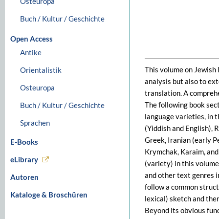
Osteuropa
Buch / Kultur / Geschichte
Open Access
Antike
This volume on Jewish l
Orientalistik
analysis but also to ex
Osteuropa
translation. A compre
The following book secti
Buch / Kultur / Geschichte
language varieties, in 
Sprachen
(Yiddish and English), 
Greek, Iranian (early P
E-Books
Krymchak, Karaim, and o
eLibrary
(variety) in this volume
and other text genres 
Autoren
follow a common structu
Kataloge & Broschüren
lexical) sketch and the
Beyond its obvious func