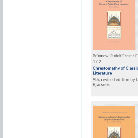
Brünnow, Rudolf Ernst / F
17,2
Chrestomathy of Classi
Literature
9th, revised edition by
Bjørsnøs