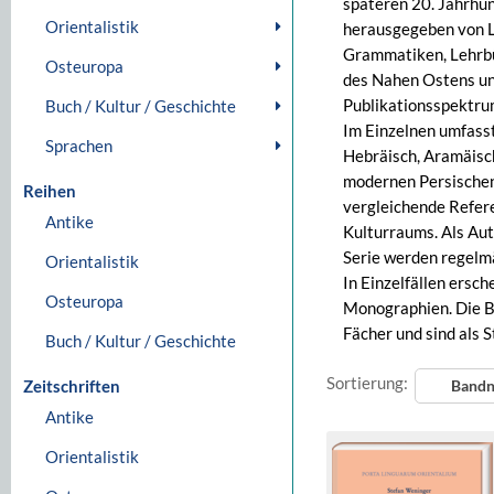
späteren 20. Jahrhu
Orientalistik
herausgegeben von Lu
Grammatiken, Lehrbü
Osteuropa
des Nahen Ostens und
Publikationsspektrum
Buch / Kultur / Geschichte
Im Einzelnen umfasst
Sprachen
Hebräisch, Aramäisc
modernen Persischen
Reihen
vergleichende Refer
Antike
Kulturraums. Als Aut
Serie werden regelmä
Orientalistik
In Einzelfällen ersc
Osteuropa
Monographien. Die Bä
Fächer und sind als 
Buch / Kultur / Geschichte
Sortierung:
Zeitschriften
Band
Antike
Orientalistik