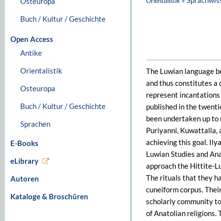
» Sprachwis
Orientalistik
Osteuropa
Buch / Kultur / Geschichte
Open Access
Antike
Orientalistik
The Luwian language be
and thus constitutes a 
Osteuropa
represent incantations 
Buch / Kultur / Geschichte
published in the twenti
been undertaken up to n
Sprachen
Puriyanni, Kuwattalla, 
achieving this goal. Il
E-Books
Luwian Studies and Anato
eLibrary
approach the Hittite-Lu
The rituals that they h
Autoren
cuneiform corpus. Their 
Kataloge & Broschüren
scholarly community to
of Anatolian religions.