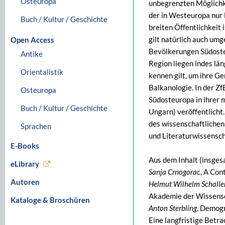
Osteuropa
unbegrenzten Möglichk
der in Westeuropa nur 
Buch / Kultur / Geschichte
breiten Öffentlichkeit 
gilt natürlich auch um
Open Access
Bevölkerungen Südoste
Antike
Region liegen indes län
Orientalistik
kennen gilt, um ihre Ge
Balkanologie. In der Z
Osteuropa
Südosteuropa in ihrer 
Buch / Kultur / Geschichte
Ungarn) veröffentlicht.
des wissenschaftlichen
Sprachen
und Literaturwissensch
E-Books
Aus dem Inhalt (insges
eLibrary
Sanja Crnogorac
, A Con
Autoren
Helmut Wilhelm Schalle
Akademie der Wissensc
Kataloge & Broschüren
Anton Sterbling
, Demogr
Eine langfristige Betr