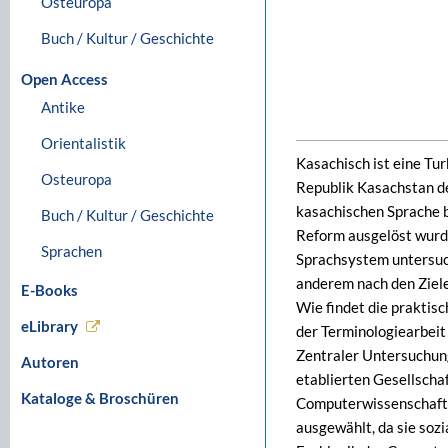
Osteuropa
Buch / Kultur / Geschichte
Open Access
Antike
Orientalistik
Kasachisch ist eine Tu
Osteuropa
Republik Kasachstan de
kasachischen Sprache b
Buch / Kultur / Geschichte
Reform ausgelöst wurd
Sprachen
Sprachsystem untersuch
anderem nach den Zielen
E-Books
Wie findet die praktis
eLibrary
der Terminologiearbeit
Zentraler Untersuchung
Autoren
etablierten Gesellschaf
Kataloge & Broschüren
Computerwissenschaft a
ausgewählt, da sie soz