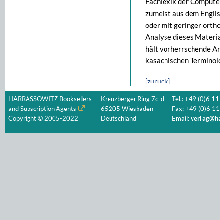
Fachlexik der Computer
zumeist aus dem Englis
oder mit geringer orth
Analyse dieses Materia
hält vorherrschende A
kasachischen Terminolo
[zurück]
HARRASSOWITZ Booksellers
Kreuzberger Ring 7c-d
Tel.: +49 (0)6 11
and Subscription Agents
65205 Wiesbaden
Fax: +49 (0)6 11
Copyright © 2005-2022
Deutschland
Email:
verlag@ha