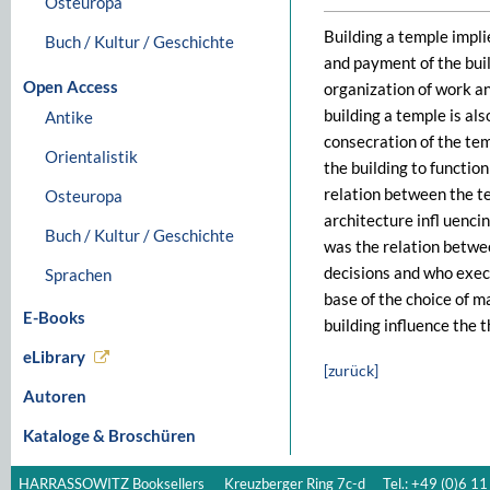
Osteuropa
Building a temple impli
Buch / Kultur / Geschichte
and payment of the buil
Open Access
organization of work an
building a temple is als
Antike
consecration of the tem
Orientalistik
the building to functio
relation between the t
Osteuropa
architecture infl uencin
Buch / Kultur / Geschichte
was the relation betwe
decisions and who exec
Sprachen
base of the choice of m
E-Books
building influence the t
eLibrary
[zurück]
Autoren
Kataloge & Broschüren
HARRASSOWITZ Booksellers
Kreuzberger Ring 7c-d
Tel.: +49 (0)6 11