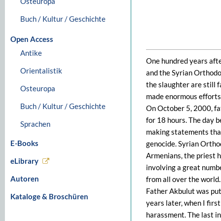
Osteuropa
Buch / Kultur / Geschichte
Open Access
Antike
One hundred years after
Orientalistik
and the Syrian Orthodo
the slaughter are still
Osteuropa
made enormous efforts 
Buch / Kultur / Geschichte
On October 5, 2000, fa
for 18 hours. The day b
Sprachen
making statements that
E-Books
genocide. Syrian Ortho
Armenians, the priest h
eLibrary
involving a great numbe
Autoren
from all over the world.
Father Akbulut was put 
Kataloge & Broschüren
years later, when I firs
harassment. The last i