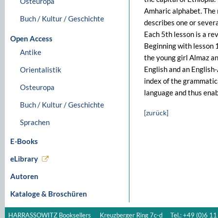
Osteuropa
Amharic alphabet. The 
Buch / Kultur / Geschichte
describes one or sever
Each 5th lesson is a re
Open Access
Beginning with lesson 
Antike
the young girl Almaz a
English and an English
Orientalistik
index of the grammatica
Osteuropa
language and thus enab
Buch / Kultur / Geschichte
[zurück]
Sprachen
E-Books
eLibrary
Autoren
Kataloge & Broschüren
HARRASSOWITZ Booksellers
Kreuzberger Ring 7c-d
Tel.: +49 (0)6 11