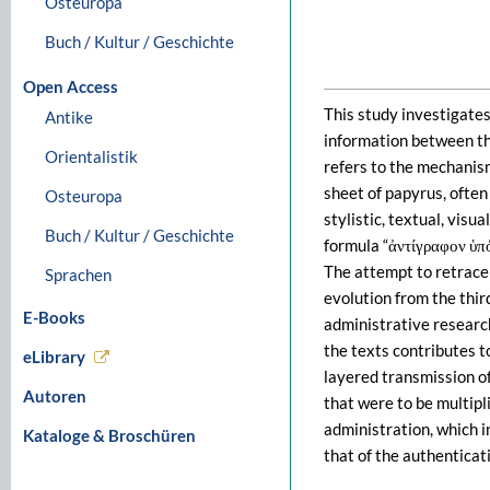
Osteuropa
Buch / Kultur / Geschichte
Open Access
This study investigate
Antike
information between the
Orientalistik
refers to the mechanis
sheet of papyrus, often
Osteuropa
stylistic, textual, vis
Buch / Kultur / Geschichte
formula “ἀντίγραφον ὑπόκ
The attempt to retrace 
Sprachen
evolution from the thir
E-Books
administrative research 
the texts contributes t
eLibrary
layered transmission of
Autoren
that were to be multipl
administration, which i
Kataloge & Broschüren
that of the authentica