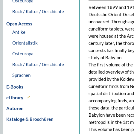
Osteuropa
Between 1899 and 1917,
Buch / Kultur / Geschichte
Deutsche Orient-Gesell
uncovered. Through agre
Open Access
cuneiform tablets, wer
Antike
were housed at the Arc
Orientalistik
century later, the thor
contexts has finally be
Osteuropa
study of Babylon.
Buch / Kultur / Geschichte
The first volume of th
detailed overview of t
Sprachen
provided by the Koldewe
cuneiform finds from Ne
E-Books
spatial distribution and
eLibrary
accompanying finds, are
these data, the particu
Autoren
Babylon have been recon
Kataloge & Broschüren
metropolis in the 1st m
This volume has been 