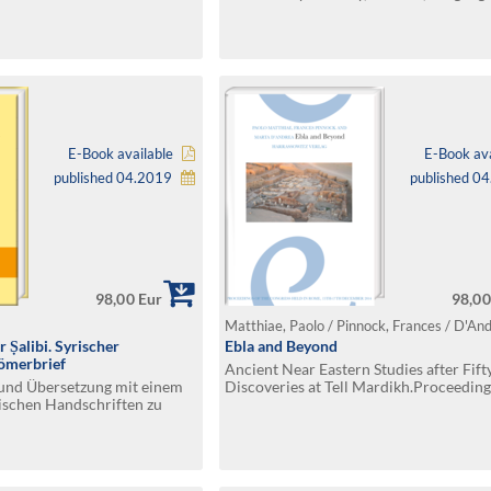
Theology, Liturgy” (Münster, July 18–A
2016)
E-Book available
E-Book ava
published 04.2019
published 0
98,00 Eur
98,00
 Ṣalibi. Syrischer
Ebla and Beyond
merbrief
Ancient Near Eastern Studies after Fift
n und Übersetzung mit einem
Discoveries at Tell Mardikh.Proceeding
rischen Handschriften zu
International Congress Held in Rome, 
 Werken
December 2014