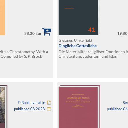
38,00 Eur
19,80
Gleixner, Ulrike (Ed.)
Dingliche Gottesliebe
ith a Chrestomathy. With a
Die Materialität religiöser Emotionen i
 Compiled by S. P. Brock
Christentum, Judentum und Islam
E-Book available
Se
published 08.2023
published 0