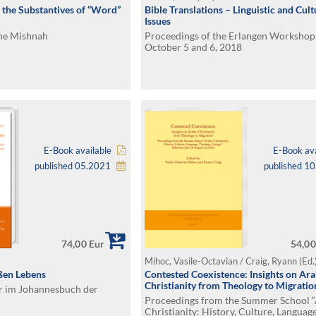
f the Substantives of “Word”
Bible Translations – Linguistic and Cult
Issues
the Mishnah
Proceedings of the Erlangen Workshop
October 5 and 6, 2018
E-Book available
E-Book ava
published 05.2021
published 1
74,00 Eur
54,00
Mihoc, Vasile-Octavian / Craig, Ryann (Ed.
ßen Lebens
Contested Coexistence: Insights on Ara
Christianity from Theology to Migratio
r im Johannesbuch der
Proceedings from the Summer School “
Christianity: History, Culture, Language