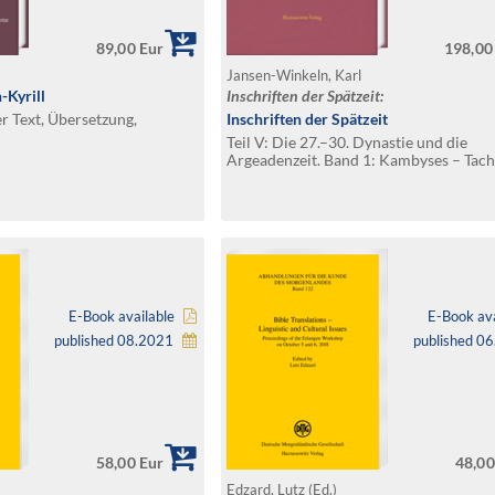
89,00 Eur
198,00
Jansen-Winkeln, Karl
-Kyrill
Inschriften der Spätzeit:
r Text, Übersetzung,
Inschriften der Spätzeit
Teil V: Die 27.–30. Dynastie und die
Argeadenzeit. Band 1: Kambyses – Tach
2: Nektanebos II. – 4. Jahrhundert insg
E-Book available
E-Book ava
published 08.2021
published 0
58,00 Eur
48,00
Edzard, Lutz (Ed.)