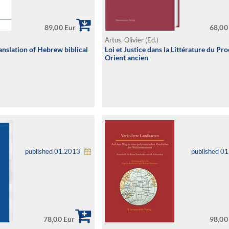
89,00 Eur
68,00
Artus, Olivier (Ed.)
anslation of Hebrew biblical
Loi et Justice dans la Littérature du Pr
Orient ancien
published 01.2013
published 0
78,00 Eur
98,00