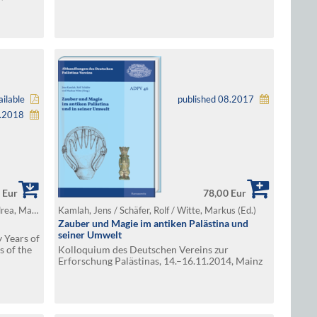
ugust 12,
ilable
published 08.2017
4.2018
 Eur
78,00 Eur
Matthiae, Paolo / Pinnock, Frances / D'Andrea, Marta (Ed.)
Kamlah, Jens / Schäfer, Rolf / Witte, Markus (Ed.)
Zauber und Magie im antiken Palästina und
seiner Umwelt
y Years of
s of the
Kolloquium des Deutschen Vereins zur
15th-17th
Erforschung Palästinas, 14.–16.11.2014, Mainz