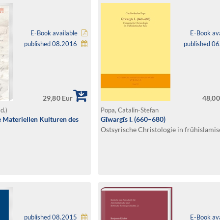
E-Book available
E-Book ava
published 08.2016
published 0
29,80 Eur
48,00
d.)
Popa, Catalin-Stefan
e Materiellen Kulturen des
Gīwargīs I. (660–680)
Ostsyrische Christologie in frühislamis
published 08.2015
E-Book ava