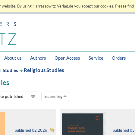
 website. By using Harrassowitz-Verlag.de you accept our cookies. Please find 
About us
Authors
Open Access
Service
Orders
Religious Studies
l Studies
➔
dies
te published
ascending
published 02.2026
published 0