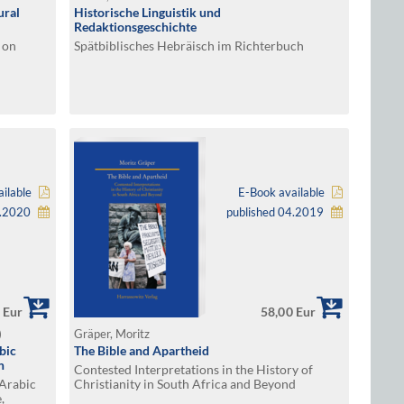
ural
Historische Linguistik und
Redaktionsgeschichte
 on
Spätbiblisches Hebräisch im Richterbuch
ilable
E-Book available
0.2020
published 04.2019
 Eur
58,00 Eur
)
Gräper, Moritz
bic
The Bible and Apartheid
n
Contested Interpretations in the History of
Arabic
Christianity in South Africa and Beyond
,