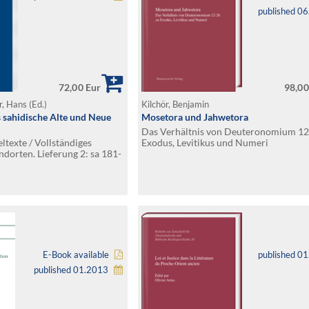
published 0
72,00 Eur
98,00
r, Hans (Ed.)
Kilchör, Benjamin
s sahidische Alte und Neue
Mosetora und Jahwetora
Das Verhältnis von Deuteronomium 12
ltexte / Vollständiges
Exodus, Levitikus und Numeri
ndorten. Lieferung 2: sa 181-
E-Book available
published 0
published 01.2013