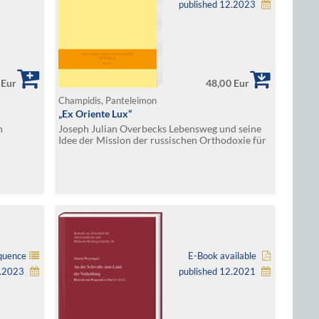
published 12.2023
 Eur
48,00 Eur
Champidis, Panteleimon
„Ex Oriente Lux“
n
Joseph Julian Overbecks Lebensweg und seine
Idee der Mission der russischen Orthodoxie für
den Westen
quence
E-Book available
6.2023
published 12.2021