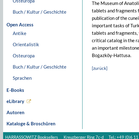
Osteuropa
The Museum of Anatolia
tablets and fragments 
Buch / Kultur / Geschichte
publication of the cune
Open Access
important tasks of Turk
tablets and fragments,
Antike
critical catalog in th
Orientalistik
an important milestone
Boğazköy-Hattusa.
Osteuropa
Buch / Kultur / Geschichte
[zurück]
Sprachen
E-Books
eLibrary
Autoren
Kataloge & Broschüren
HARRASSOWITZ Booksellers
Kreuzberger Ring 7c-d
Tel.: +49 (0)6 11