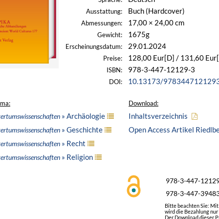
Buch (Hardcover)
Ausstattung:
17,00 × 24,00 cm
Abmessungen:
1675g
Gewicht:
29.01.2024
Erscheinungsdatum:
128,00 Eur[D] / 131,60 Eur
Preise:
978-3-447-12129-3
ISBN:
10.13173/978344712129
DOI:
ema:
Download:
» Archäologie
Inhaltsverzeichnis
ltertumswissenschaften
» Geschichte
Open Access Artikel Riedlbe
ltertumswissenschaften
» Recht
ltertumswissenschaften
» Religion
ltertumswissenschaften
978-3-447-1212
978-3-447-3948
Bitte beachten Sie: Mi
wird die Bezahlung nur
Der Download dieser Pr