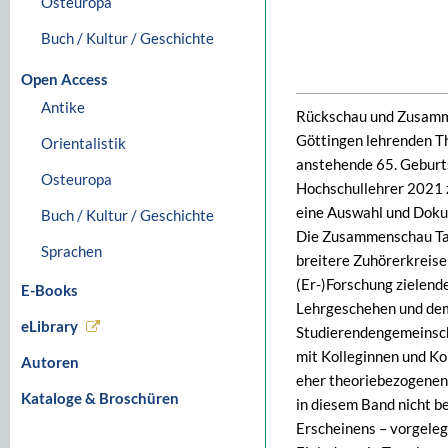
Osteuropa
Buch / Kultur / Geschichte
Open Access
Antike
Rückschau und Zusamme
Göttingen lehrenden T
Orientalistik
anstehende 65. Geburts
Osteuropa
Hochschullehrer 2021 z
eine Auswahl und Doku
Buch / Kultur / Geschichte
Die Zusammenschau Tam
Sprachen
breitere Zuhörerkreise
(Er-)Forschung zielend
E-Books
Lehrgeschehen und dem 
eLibrary
Studierendengemeinsch
mit Kolleginnen und Ko
Autoren
eher theoriebezogenen 
Kataloge & Broschüren
in diesem Band nicht be
Erscheinens – vorgeleg