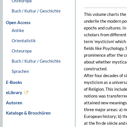
Osteuropa
Buch / Kultur / Geschichte
This volume charts the 
underlie the modern po
Open Access
epochs and cultures. In
Antike
scholars from different
Orientalistik
term ‘mysticism’ which e
fields like Psychology,
Osteuropa
prominence after the co
Buch / Kultur / Geschichte
about whether mystical
constructed.
Sprachen
After four decades of s
E-Books
mysticism as a universa
of Religion. This inclu
eLibrary
notions was transferre
Autoren
attained new meanings a
three major areas: a) m
Kataloge & Broschüren
European history; b) t
at the fin de siècle an