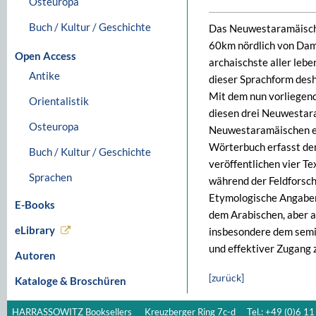
Osteuropa
Buch / Kultur / Geschichte
Das Neuwestaramäische
60km nördlich von Dama
Open Access
archaischste aller le
Antike
dieser Sprachform desh
Mit dem nun vorliegen
Orientalistik
diesen drei Neuwestar
Osteuropa
Neuwestaramäischen ers
Wörterbuch erfasst den
Buch / Kultur / Geschichte
veröffentlichen vier T
Sprachen
während der Feldforsch
Etymologische Angaben
E-Books
dem Arabischen, aber a
eLibrary
insbesondere dem semi
und effektiver Zugang
Autoren
[zurück]
Kataloge & Broschüren
HARRASSOWITZ Booksellers
Kreuzberger Ring 7c-d
Tel.: +49 (0)6 11