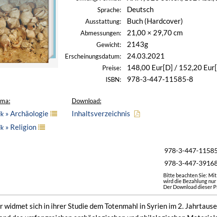
Deutsch
Sprache:
Buch (Hardcover)
Ausstattung:
21,00 × 29,70 cm
Abmessungen:
2143g
Gewicht:
24.03.2021
Erscheinungsdatum:
148,00 Eur[D] / 152,20 Eur
Preise:
978-3-447-11585-8
ISBN:
ema:
Download:
» Archäologie
Inhaltsverzeichnis
ik
» Religion
ik
978-3-447-1158
978-3-447-3916
Bitte beachten Sie: Mi
wird die Bezahlung nur
Der Download dieser Pr
widmet sich in ihrer Studie dem Totenmahl in Syrien im 2. Jahrtaus