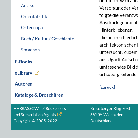
den Toten wird anh
Antike
Versorgung der Ver
folgte die Verantw
Orientalistik
Ausdruck gebracht 
Osteuropa
Hinterbliebenen.
Die unterschiedli
Buch / Kultur / Geschichte
architektonischen 
Sprachen
untersucht. Zudem 
aus Ugarit Aufschl
E-Books
umfassendes Bild d
eLibrary
ortsübergreifende
Autoren
[zurück]
Kataloge & Broschüren
HARRASSOWITZ Booksellers
Kreuzberger Ring 7c-d
and Subscription Agents
65205 Wiesbaden
Copyright © 2005-2022
Deutschland