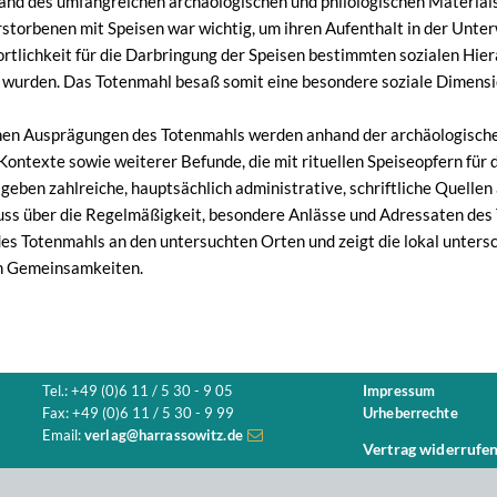
and des umfangreichen archäologischen und philologischen Materials
storbenen mit Speisen war wichtig, um ihren Aufenthalt in der Unte
ortlichkeit für die Darbringung der Speisen bestimmten sozialen Hier
wurden. Das Totenmahl besaß somit eine besondere soziale Dimension
chen Ausprägungen des Totenmahls werden anhand der archäologische
Kontexte sowie weiterer Befunde, die mit rituellen Speiseopfern fü
geben zahlreiche, hauptsächlich administrative, schriftliche Quelle
uss über die Regelmäßigkeit, besondere Anlässe und Adressaten des 
es Totenmahls an den untersuchten Orten und zeigt die lokal untersc
n Gemeinsamkeiten.
Tel.: +49 (0)6 11 / 5 30 - 9 05
Impressum
Fax: +49 (0)6 11 / 5 30 - 9 99
Urheberrechte
Email:
verlag@harrassowitz.de
Vertrag widerrufe