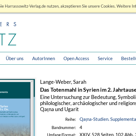
ie Harrassowitz-Verlag.de nutzen, akzeptieren Sie unsere Cookies. Weitere In
Über uns
AutorInnen
Open Access
Service
Bestel
Lange-Weber, Sarah
Das Totenmahl in Syrien im 2. Jahrtause
Eine Untersuchung zur Bedeutung, Symbolik 
philologischer, archäologischer und religio
Qaṭna und Ugarit
Qaṭna-Studien. Supplement
Reihe:
4
Bandnummer:
XXIV, 528 Seiten, 102 Abb., 
Umfang/Format: