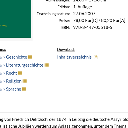
Abmessungen:
1. Auflage
Edition:
27.06.2007
Erscheinungsdatum:
78,00 Eur[D] / 80,20 Eur[A]
Preise:
978-3-447-05518-5
ISBN:
ema:
Download:
» Geschichte
Inhaltsverzeichnis
ik
» Literaturgeschichte
ik
» Recht
ik
» Religion
ik
» Sprache
ik
 von Friedrich Delitzsch, der 1874 in Leipzig die deutsche Assyriolo
talistische Jubiläen werden zum Anlass genommen, unter dem Thema „