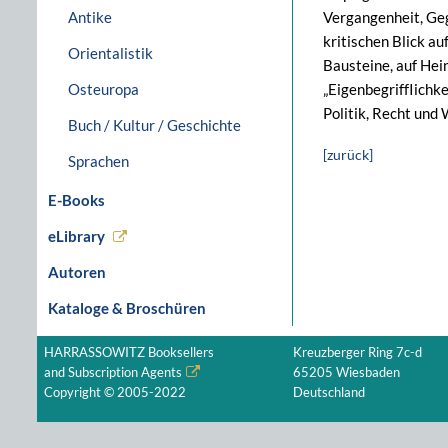
Antike
Vergangenheit, Geg
kritischen Blick au
Orientalistik
Bausteine, auf Hei
Osteuropa
„EigenbegriffIichk
Politik, Recht und
Buch / Kultur / Geschichte
[zurück]
Sprachen
E-Books
eLibrary
Autoren
Kataloge & Broschüren
HARRASSOWITZ Booksellers
Kreuzberger Ring 7c-d
and Subscription Agents
65205 Wiesbaden
Copyright © 2005-2022
Deutschland