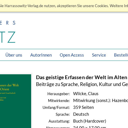
ie Harrassowitz-Verlag.de nutzen, akzeptieren Sie unsere Cookies. Weitere In
Über uns
AutorInnen
Open Access
Service
Bestel
Das geistige Erfassen der Welt im Alten
Beiträge zu Sprache, Religion, Kultur und Ge
Wilcke, Claus
Herausgeber:
Mitwirkung (sonst.): Hazenbos
Mitwirkende:
359 Seiten
Umfang/Format:
Deutsch
Sprache:
Buch (Hardcover)
Ausstattung:
24,00 × 17,00 cm