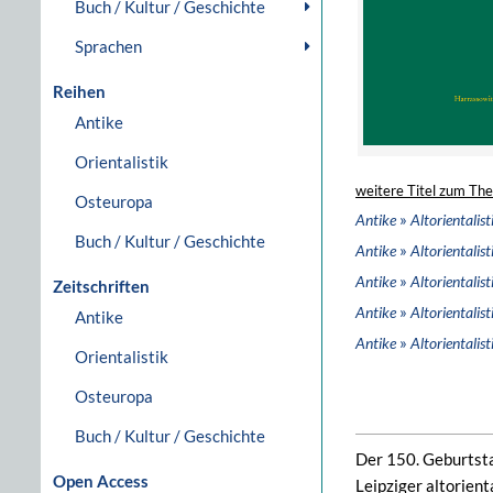
Buch / Kultur / Geschichte
Sprachen
Reihen
Antike
Orientalistik
weitere Titel zum Th
Osteuropa
»
Antike
Altorientalist
Buch / Kultur / Geschichte
»
Antike
Altorientalist
»
Antike
Altorientalist
Zeitschriften
»
Antike
Altorientalist
Antike
»
Antike
Altorientalist
Orientalistik
Osteuropa
Buch / Kultur / Geschichte
Der 150. Geburtstag
Open Access
Leipziger altorien