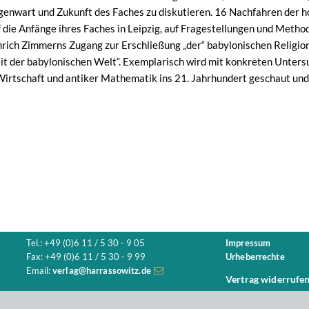
enwart und Zukunft des Faches zu diskutieren. 16 Nachfahren der h
f die Anfänge ihres Faches in Leipzig, auf Fragestellungen und Metho
nrich Zimmerns Zugang zur Erschließung „der“ babylonischen Religi
eit der babylonischen Welt“. Exemplarisch wird mit konkreten Unters
 Wirtschaft und antiker Mathematik ins 21. Jahrhundert geschaut und 
Tel.: +49 (0)6 11 / 5 30 - 9 05
Impressum
Fax: +49 (0)6 11 / 5 30 - 9 99
Urheberrechte
Email:
verlag@harrassowitz.de
Vertrag widerrufe