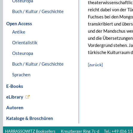
Osteuropa
theaterwissenschaftli
reicht dabei von der Tü
Buch / Kultur / Geschichte
Fuchses bei den Mongol
Open Access
transkribiert und übers
und der Mandschus wer
Antike
und die Übersetzungen 
Orientalistik
Vordergrund stehen. Ja
türkische Kulturraum d
Osteuropa
Buch / Kultur / Geschichte
[zurück]
Sprachen
E-Books
eLibrary
Autoren
Kataloge & Broschüren
HARRASSOWITZ Booksellers
Kreuzberger Ring 7c-d
Tel.: +49 (0)6 11