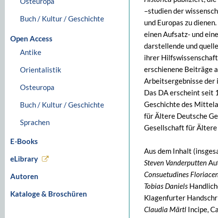
Osteuropa
–studien der wissensch
Buch / Kultur / Geschichte
und Europas zu dienen. 
einen Aufsatz- und eine
Open Access
darstellende und quelle
Antike
ihrer Hilfswissenschaft
erschienene Beiträge a
Orientalistik
Arbeitsergebnisse der 
Osteuropa
Das DA erscheint seit 
Geschichte des Mittelal
Buch / Kultur / Geschichte
für Ältere Deutsche G
Sprachen
Gesellschaft für Älter
E-Books
Aus dem Inhalt (insges
eLibrary
Steven Vanderputten
Aut
Consuetudines Floriacen
Autoren
Tobias Daniels
Handliche
Kataloge & Broschüren
Klagenfurter Handschr
Claudia Märtl
Incipe, C