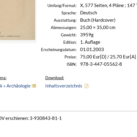
X, 577 Seiten, 4 Pläne ; 147 T
Umfang/Format:
Deutsch
Sprache:
Buch (Hardcover)
Ausstattung:
25,00 × 35,00 cm
Abmessungen:
3959g
Gewicht:
1. Auflage
Edition:
01.01.2003
Erscheinungsdatum:
75,00 Eur[D] / 25,70 Eur[A]
Preise:
978-3-447-05562-8
ISBN:
ema:
Download:
» Archäologie
Inhaltsverzeichnis
ik
SDV erschienen: 3-930843-81-1