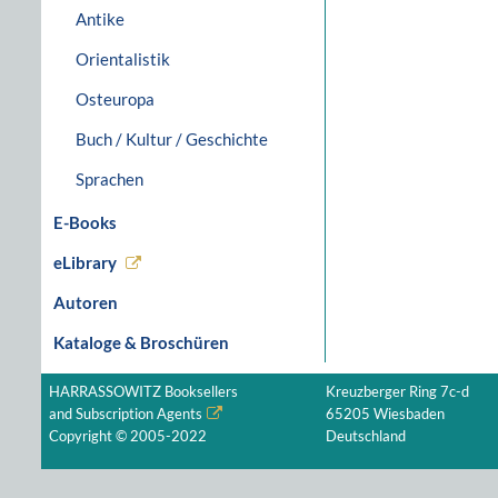
Antike
Orientalistik
Osteuropa
Buch / Kultur / Geschichte
Sprachen
E-Books
eLibrary
Autoren
Kataloge & Broschüren
HARRASSOWITZ Booksellers
Kreuzberger Ring 7c-d
and Subscription Agents
65205 Wiesbaden
Copyright © 2005-2022
Deutschland