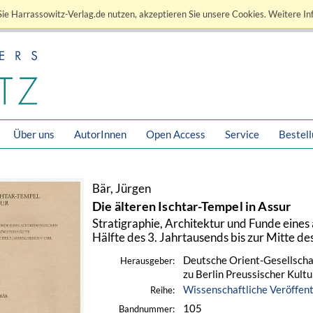
ie Harrassowitz-Verlag.de nutzen, akzeptieren Sie unsere Cookies. Weitere In
Über uns
AutorInnen
Open Access
Service
Bestel
Bär, Jürgen
Die älteren Ischtar-Tempel in Assur
Stratigraphie, Architektur und Funde eines 
Hälfte des 3. Jahrtausends bis zur Mitte de
Deutsche Orient-Gesellscha
Herausgeber:
zu Berlin Preussischer Kultu
Wissenschaftliche Veröffen
Reihe:
105
Bandnummer: