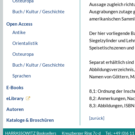
Osteuropa
Aussage zugleich richt
Buch / Kultur / Geschichte
Ausgrabungen zutage ge
amerikanischen Sammlu
Open Access
Antike
Der hier vorliegende B
Siegelzylinder und Leh
Orientalistik
Speisetischszenen und 
Osteuropa
Separat erhältlich sin
Buch / Kultur / Geschichte
Abbildungsverzeichnis,
Sprachen
Namen von Göttern, Mä
E-Books
8,1: Ordnung der Insc
eLibrary
8,2: Anmerkungen, Nac
8,3: Abbildungen, IS
Autoren
[zurück]
Kataloge & Broschüren
HARRASSOWITZ Booksellers
Kreuzberger Ring 7c-d
Tel.: +49 (0)6 11