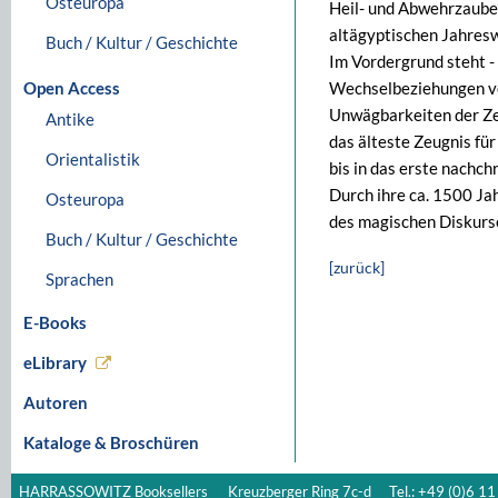
Osteuropa
Heil- und Abwehrzauber
altägyptischen Jahresw
Buch / Kultur / Geschichte
Im Vordergrund steht - 
Open Access
Wechselbeziehungen vo
Unwägbarkeiten der Zeit
Antike
das älteste Zeugnis fü
Orientalistik
bis in das erste nachch
Durch ihre ca. 1500 Ja
Osteuropa
des magischen Diskurse
Buch / Kultur / Geschichte
[zurück]
Sprachen
E-Books
eLibrary
Autoren
Kataloge & Broschüren
HARRASSOWITZ Booksellers
Kreuzberger Ring 7c-d
Tel.: +49 (0)6 11