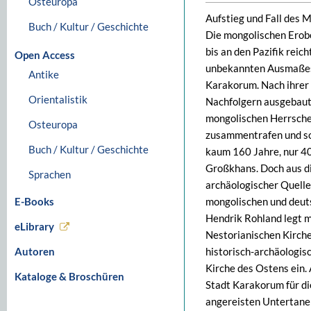
Osteuropa
Aufstieg und Fall des 
Buch / Kultur / Geschichte
Die mongolischen Erobe
bis an den Pazifik rei
Open Access
unbekannten Ausmaßes.
Antike
Karakorum. Nach ihrer
Orientalistik
Nachfolgern ausgebaut 
mongolischen Herrscher
Osteuropa
zusammentrafen und so 
Buch / Kultur / Geschichte
kaum 160 Jahre, nur 40
Großkhans. Doch aus die
Sprachen
archäologischer Quelle
E-Books
mongolischen und deut
Hendrik Rohland legt m
eLibrary
Nestorianischen Kirche
Autoren
historisch-archäologis
Kirche des Ostens ein. 
Kataloge & Broschüren
Stadt Karakorum für di
angereisten Untertanen