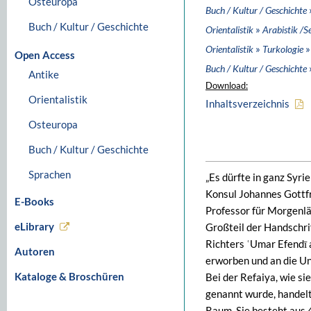
Osteuropa
Buch / Kultur / Geschichte
Buch / Kultur / Geschichte
»
Orientalistik
Arabistik /S
»
»
Orientalistik
Turkologie
Open Access
Buch / Kultur / Geschichte
Antike
Download:
Orientalistik
Inhaltsverzeichnis
Osteuropa
Buch / Kultur / Geschichte
Sprachen
„Es dürfte in ganz Syri
Konsul Johannes Gottf
E-Books
Professor für Morgenlä
eLibrary
Großteil der Handschrif
Richters ʿUmar Efendī 
Autoren
erworben und an die Uni
Kataloge & Broschüren
Bei der Refaiya, wie si
genannt wurde, handelt
Raum. Sie besteht aus