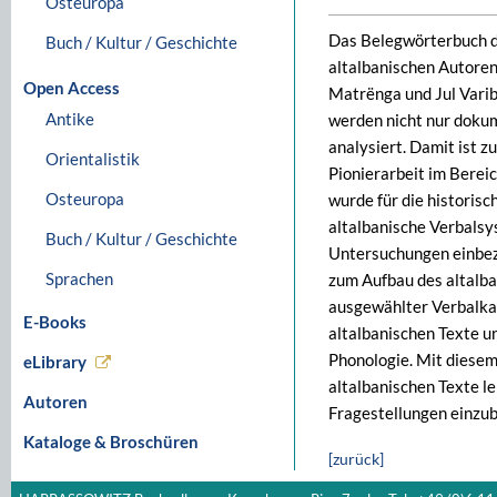
Osteuropa
Das Belegwörterbuch de
Buch / Kultur / Geschichte
altalbanischen Autoren 
Open Access
Matrënga und Jul Varib
Antike
werden nicht nur doku
analysiert. Damit ist 
Orientalistik
Pionierarbeit im Berei
Osteuropa
wurde für die historis
altalbanische Verbalsys
Buch / Kultur / Geschichte
Untersuchungen einbe
Sprachen
zum Aufbau des altalb
ausgewählter Verbalkat
E-Books
altalbanischen Texte u
Phonologie. Mit diesem
eLibrary
altalbanischen Texte le
Autoren
Fragestellungen einzub
Kataloge & Broschüren
[zurück]