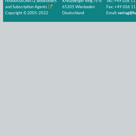
HARRASSOWITZ Booksellers
Kreuzberger Ring 7c-d
Tel.: +49 (0)6 11
and Subscription Agents
65205 Wiesbaden
Fax: +49 (0)6 11
Copyright © 2005-2022
Deutschland
Email:
verlag@ha