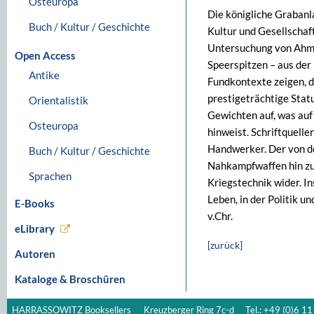
Osteuropa
Die königliche Grabanla
Buch / Kultur / Geschichte
Kultur und Gesellschaft
Untersuchung von Ahmad
Open Access
Speerspitzen – aus der
Antike
Fundkontexte zeigen, d
prestigeträchtige Stat
Orientalistik
Gewichten auf, was auf
Osteuropa
hinweist. Schriftquelle
Handwerker. Der von d
Buch / Kultur / Geschichte
Nahkampfwaffen hin zu
Sprachen
Kriegstechnik wider. In
Leben, in der Politik u
E-Books
v.Chr.
eLibrary
[zurück]
Autoren
Kataloge & Broschüren
HARRASSOWITZ Booksellers
Kreuzberger Ring 7c-d
Tel.: +49 (0)6 11