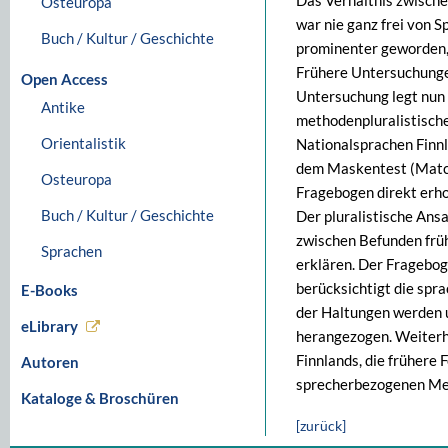
Das Verhältnis zwische
Osteuropa
war nie ganz frei von 
Buch / Kultur / Geschichte
prominenter geworden,
Frühere Untersuchunge
Open Access
Untersuchung legt nun
Antike
methodenpluralistisch
Orientalistik
Nationalsprachen Finnl
dem Maskentest (Matche
Osteuropa
Fragebogen direkt erh
Buch / Kultur / Geschichte
Der pluralistische Ans
zwischen Befunden frü
Sprachen
erklären. Der Fragebog
berücksichtigt die spr
E-Books
der Haltungen werden u
eLibrary
herangezogen. Weiterhi
Finnlands, die frühere
Autoren
sprecherbezogenen Mei
Kataloge & Broschüren
[zurück]