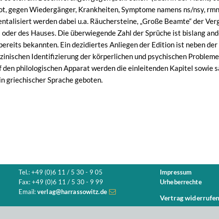
t, gegen Wiedergänger, Krankheiten, Symptome namens ns/nsy, rmn
talisiert werden dabei u.a. Räuchersteine, „Große Beamte“ der Ver
 oder des Hauses. Die überwiegende Zahl der Sprüche ist bislang ande
bereits bekannten. Ein dezidiertes Anliegen der Edition ist neben d
zinischen Identifizierung der körperlichen und psychischen Probleme.
 den philologischen Apparat werden die einleitenden Kapitel sowie
n griechischer Sprache geboten.
Tel.: +49 (0)6 11 / 5 30 - 9 05
Impressum
Fax: +49 (0)6 11 / 5 30 - 9 99
Urheberrechte
Email:
verlag@harrassowitz.de
Vertrag widerrufe