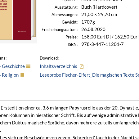
Buch (Hardcover)
Ausstattung:
21,00 × 29,70 cm
Abmessungen:
1707g
Gewicht:
26.08.2020
Erscheinungsdatum:
158,00 Eur[D] / 162,50 Eur
Preise:
978-3-447-11201-7
ISBN:
ema:
Download:
» Geschichte
Inhaltsverzeichnis
 Religion
Leseprobe Fischer-Elfert_Die magischen Texte S
 Erstedition einer ca. 3,6 m langen Papyrusrolle aus der 20. Dynasti
nen Kolumnen in hieratischer Schrift. Bis auf wenige administrative 
ischem Duktus magische Sprüche, davon mehrere zu teils umfangreic
.
 es sich um Beschwörungen gegen „Schrecken“ (auch in der Nacht) sa