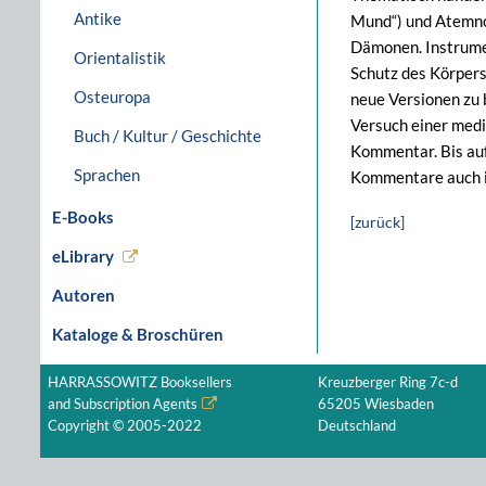
Antike
Mund“) und Atemno
Dämonen. Instrumen
Orientalistik
Schutz des Körpers
Osteuropa
neue Versionen zu 
Versuch einer medi
Buch / Kultur / Geschichte
Kommentar. Bis auf
Sprachen
Kommentare auch i
E-Books
[zurück]
eLibrary
Autoren
Kataloge & Broschüren
HARRASSOWITZ Booksellers
Kreuzberger Ring 7c-d
and Subscription Agents
65205 Wiesbaden
Copyright © 2005-2022
Deutschland