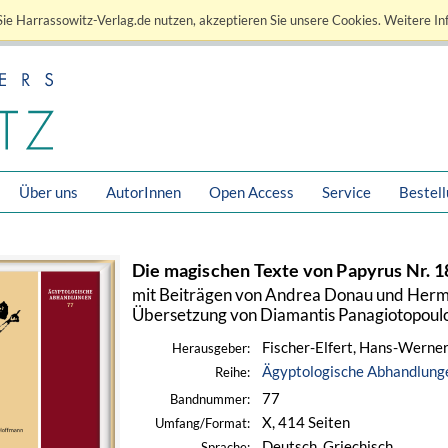
ie Harrassowitz-Verlag.de nutzen, akzeptieren Sie unsere Cookies. Weitere In
Über uns
AutorInnen
Open Access
Service
Bestel
Die magischen Texte von Papyrus Nr. 1
mit Beiträgen von Andrea Donau und Herma
Übersetzung von Diamantis Panagiotopoul
Fischer-Elfert, Hans-Werner
Herausgeber:
Ägyptologische Abhandlung
Reihe:
77
Bandnummer:
X, 414 Seiten
Umfang/Format:
Deutsch, Griechisch
Sprache: