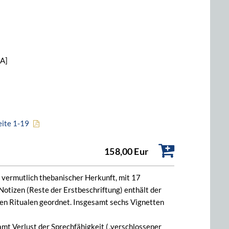
[A]
eite 1-19
158,00 Eur
e, vermutlich thebanischer Herkunft, mit 17
Notizen (Reste der Erstbeschriftung) enthält der
hen Ritualen geordnet. Insgesamt sechs Vignetten
mt Verlust der Sprechfähigkeit („verschlossener