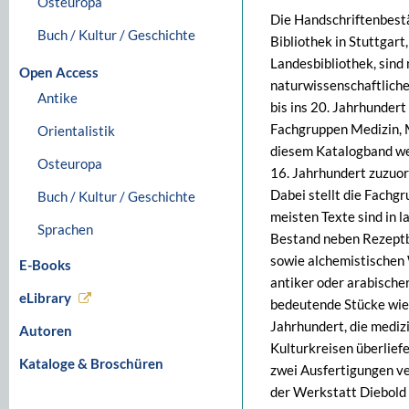
Osteuropa
Die Handschriftenbestä
Buch / Kultur / Geschichte
Bibliothek in Stuttgar
Landesbibliothek, sind
Open Access
naturwissenschaftlich
Antike
bis ins 20. Jahrhunder
Fachgruppen Medizin, 
Orientalistik
diesem Katalogband wer
Osteuropa
16. Jahrhundert zuzuor
Dabei stellt die Fachg
Buch / Kultur / Geschichte
meisten Texte sind in l
Sprachen
Bestand neben Rezeptb
sowie alchemistischen
E-Books
antiker oder arabische
eLibrary
bedeutende Stücke wie 
Jahrhundert, die mediz
Autoren
Kulturkreisen überliefe
Kataloge & Broschüren
zwei Ausfertigungen ver
der Werkstatt Diebold L