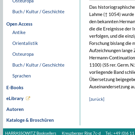
Osteuropa
Das historiographisc
Buch / Kultur / Geschichte
Lahme († 1054) wurde s
den bekannten Hermann-
Open Access
die die Ereignisse der I
Antike
verfolgen, und die einz
Orientalistik
Forschung bislang die 
Aufzeichnungen lange Z
Osteuropa
Hermann-Continuatione
Buch / Kultur / Geschichte
1100) (SS rer. Germ. N.
vorliegende Band schlie
Sprachen
Übersetzung beigegeben
Auseinandersetzung auc
E-Books
eLibrary
[zurück]
Autoren
Kataloge & Broschüren
HARRASSOWITZ Booksellers
Kreuzberger Ring 7c-d
Tel.: +49 (0)6 11