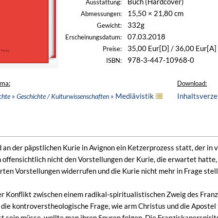
Buch (Hardcover)
Ausstattung:
15,50 × 21,80 cm
Abmessungen:
332g
Gewicht:
07.03.2018
Erscheinungsdatum:
35,00 Eur[D] / 36,00 Eur[A]
Preise:
978-3-447-10968-0
ISBN:
ema:
Download:
»
» Mediävistik
Inhaltsverze
chte
Geschichte / Kulturwissenschaften
an der päpstlichen Kurie in Avignon ein Ketzerprozess statt, der in 
offensichtlich nicht den Vorstellungen der Kurie, die erwartet hatte,
erten Vorstellungen widerrufen und die Kurie nicht mehr in Frage ste
r Konflikt zwischen einem radikal-spiritualistischen Zweig des Fran
 die kontroverstheologische Frage, wie arm Christus und die Apostel
t sein müsse, wollte man ihren Spuren folgen. Die Franziskanerspirit