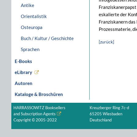
Antike
Franziskanerpapst 
eskalierte der Kon
Orientalistik
Franziskanern das 
Osteuropa
Prozessmaterie, di
Buch / Kultur / Geschichte
[zurück]
Sprachen
E-Books
eLibrary
Autoren
Kataloge & Broschüren
HARRASSOWITZ Booksellers
Kreuzberger Ring 7c-d
and Subscription Agents
65205 Wiesbaden
Copyright © 2005-2022
Deutschland