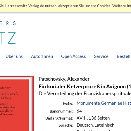
ie Harrassowitz-Verlag.de nutzen, akzeptieren Sie unsere Cookies. Weitere In
Über uns
AutorInnen
Open Access
Service
Bestel
Patschovsky, Alexander
Ein kurialer Ketzerprozeß in Avignon (
Die Verurteilung der Franziskanerspiritual
Monumenta Germaniae Histor
Reihe:
64
Bandnummer:
XVIII, 136 Seiten
Umfang/Format:
Deutsch, Lateinisch
Sprache: