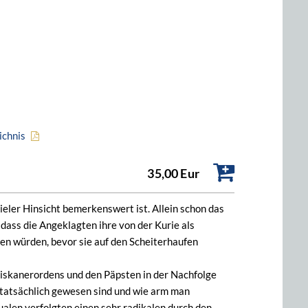
ichnis
35,00 Eur
vieler Hinsicht bemerkenswert ist. Allein schon das
 dass die Angeklagten ihre von der Kurie als
llen würden, bevor sie auf den Scheiterhaufen
ziskanerordens und den Päpsten in der Nachfolge
 tatsächlich gewesen sind und wie arm man
ualen verfolgten einen sehr radikalen durch den