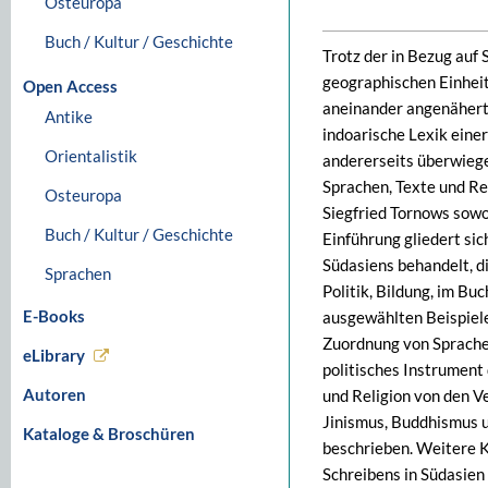
Osteuropa
Buch / Kultur / Geschichte
Trotz der in Bezug auf 
geographischen Einheit
Open Access
aneinander angenähert,
Antike
indoarische Lexik eine
Orientalistik
andererseits überwiege
Sprachen, Texte und Rel
Osteuropa
Siegfried Tornows sowoh
Buch / Kultur / Geschichte
Einführung gliedert sich
Südasiens behandelt, d
Sprachen
Politik, Bildung, im B
E-Books
ausgewählten Beispiele
Zuordnung von Sprache 
eLibrary
politisches Instrument
Autoren
und Religion von den V
Jinismus, Buddhismus u
Kataloge & Broschüren
beschrieben. Weitere K
Schreibens in Südasien