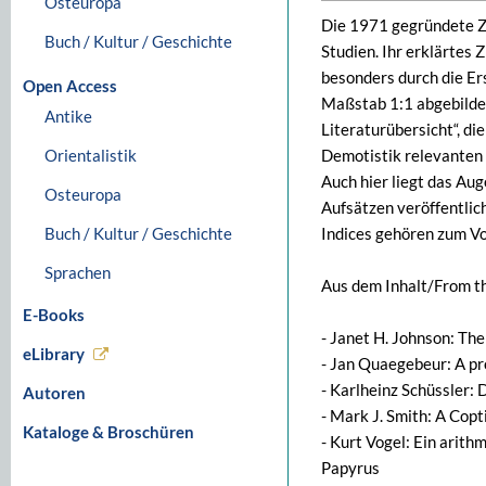
Osteuropa
Die 1971 gegründete Zei
Buch / Kultur / Geschichte
Studien. Ihr erklärtes 
besonders durch die Ers
Open Access
Maßstab 1:1 abgebildet
Antike
Literaturübersicht“, di
Orientalistik
Demotistik relevanten 
Auch hier liegt das Au
Osteuropa
Aufsätzen veröffentlic
Buch / Kultur / Geschichte
Indices gehören zum Vor
Sprachen
Aus dem Inhalt/From th
E-Books
- Janet H. Johnson: The
eLibrary
- Jan Quaegebeur: A pr
- Karlheinz Schüssler:
Autoren
- Mark J. Smith: A Cop
Kataloge & Broschüren
- Kurt Vogel: Ein arit
Papyrus