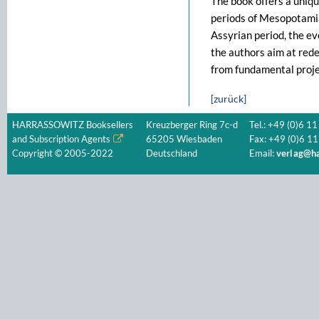
The book offers a uniqu
periods of Mesopotamia
Assyrian period, the evo
the authors aim at redef
from fundamental projec
[zurück]
HARRASSOWITZ Booksellers
Kreuzberger Ring 7c-d
Tel.: +49 (0)6 11
and Subscription Agents
65205 Wiesbaden
Fax: +49 (0)6 11
Copyright © 2005-2022
Deutschland
Email:
verlag@ha