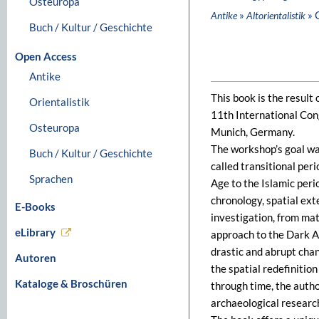
Osteuropa
»
» 
Antike
Altorientalistik
Buch / Kultur / Geschichte
Open Access
Antike
This book is the result
Orientalistik
11th International Con
Osteuropa
Munich, Germany.
The workshop’s goal was
Buch / Kultur / Geschichte
called transitional per
Sprachen
Age to the Islamic peri
chronology, spatial ext
E-Books
investigation, from mat
eLibrary
approach to the Dark A
drastic and abrupt cha
Autoren
the spatial redefinitio
Kataloge & Broschüren
through time, the autho
archaeological researc