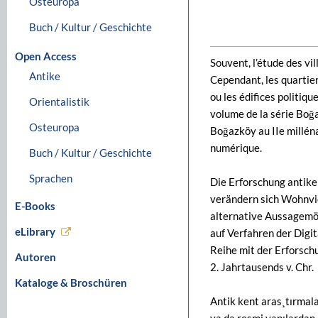
Osteuropa
Buch / Kultur / Geschichte
Open Access
Souvent, l’étude des v
Antike
Cependant, les quartier
ou les édifices politiqu
Orientalistik
volume de la série Boğa
Osteuropa
Boğazköy au IIe milléna
numérique.
Buch / Kultur / Geschichte
Sprachen
Die Erforschung antike
verändern sich Wohnvier
E-Books
alternative Aussagemög
eLibrary
auf Verfahren der Digi
Reihe mit der Erforsc
Autoren
2. Jahrtausends v. Chr.
Kataloge & Broschüren
Antik kent aras¸tırmalar