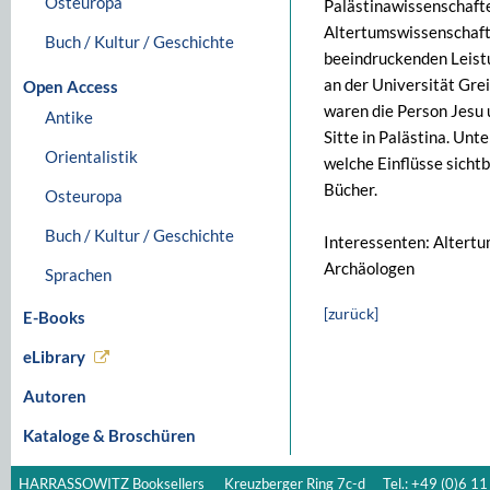
Osteuropa
Palästinawissenschafte
Altertumswissenschafte
Buch / Kultur / Geschichte
beeindruckenden Leist
an der Universität Gre
Open Access
waren die Person Jesu 
Antike
Sitte in Palästina. Unt
Orientalistik
welche Einflüsse sicht
Bücher.
Osteuropa
Buch / Kultur / Geschichte
Interessenten: Altertu
Archäologen
Sprachen
[zurück]
E-Books
eLibrary
Autoren
Kataloge & Broschüren
HARRASSOWITZ Booksellers
Kreuzberger Ring 7c-d
Tel.: +49 (0)6 11