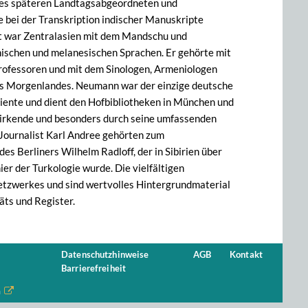
, des späteren Landtagsabgeordneten und
 bei der Transkription indischer Manuskripte
et war Zentralasien mit dem Mandschu und
anischen und melanesischen Sprachen. Er gehörte mit
Professoren und mit dem Sinologen, Armeniologen
des Morgenlandes. Neumann war der einzige deutsche
 diente und dient den Hofbibliotheken in München und
e wirkende und besonders durch seine umfassenden
Journalist Karl Andree gehörten zum
s Berliners Wilhelm Radloff, der in Sibirien über
er der Turkologie wurde. Die vielfältigen
Netzwerkes und sind wertvolles Hintergrundmaterial
äts und Register.
Datenschutzhinweise
AGB
Kontakt
Barrierefreiheit
n