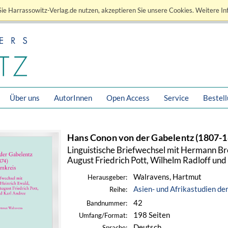
ie Harrassowitz-Verlag.de nutzen, akzeptieren Sie unsere Cookies. Weitere In
Über uns
AutorInnen
Open Access
Service
Bestel
Hans Conon von der Gabelentz (1807-1
Linguistische Briefwechsel mit Hermann Br
August Friedrich Pott, Wilhelm Radloff und
Walravens, Hartmut
Herausgeber:
Asien- und Afrikastudien de
Reihe:
42
Bandnummer:
198 Seiten
Umfang/Format:
Deutsch
Sprache: