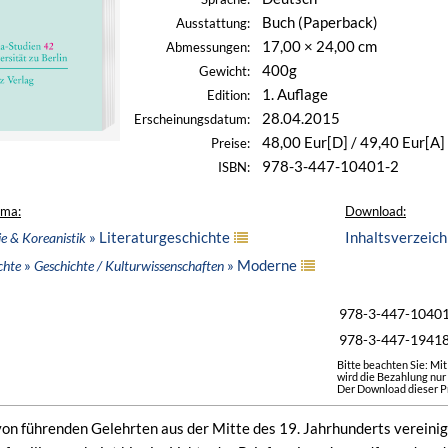
Buch (Paperback)
Ausstattung:
17,00 × 24,00 cm
Abmessungen:
400g
Gewicht:
1. Auflage
Edition:
28.04.2015
Erscheinungsdatum:
48,00 Eur[D] / 49,40 Eur[A]
Preise:
978-3-447-10401-2
ISBN:
ema:
Download:
» Literaturgeschichte
Inhaltsverzeich
ie & Koreanistik
»
» Moderne
chte
Geschichte / Kulturwissenschaften
978-3-447-1040
978-3-447-1941
Bitte beachten Sie: Mi
wird die Bezahlung nur
Der Download dieser Pr
n führenden Gelehrten aus der Mitte des 19. Jahrhunderts vereinigt