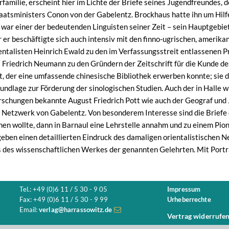
familie, erscheint hier im Lichte der Briefe seines Jugendfreundes
aatsministers Conon von der Gabelentz. Brockhaus hatte ihn um Hilfe
 war einer der bedeutenden Linguisten seiner Zeit – sein Hauptgebi
 er beschäftigte sich auch intensiv mit den finno-ugrischen, amerik
ntalisten Heinrich Ewald zu den im Verfassungsstreit entlassenen 
l Friedrich Neumann zu den Gründern der Zeitschrift für die Kunde 
it, der eine umfassende chinesische Bibliothek erwerben konnte; sie
Grundlage zur Förderung der sinologischen Studien. Auch der in Hall
schungen bekannte August Friedrich Pott wie auch der Geograf und 
 Netzwerk von Gabelentz. Von besonderem Interesse sind die Briefe de
en wollte, dann in Barnaul eine Lehrstelle annahm und zu einem Pioni
ben einen detaillierten Eindruck des damaligen orientalistischen 
s des wissenschaftlichen Werkes der genannten Gelehrten. Mit Portr
Tel.: +49 (0)6 11 / 5 30 - 9 05
Impressum
Fax: +49 (0)6 11 / 5 30 - 9 99
Urheberrechte
Email:
verlag@harrassowitz.de
Vertrag widerrufe