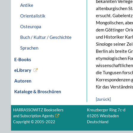
bekannten Verleger
Antike
altenburgischen St
ersucht. Gabelentz
Orientalistik
Mongolischen, aber
Osteuropa
dem Göttinger Orie
und Historiker Kar
Buch / Kultur / Geschichte
Sinologe seiner Ze
Sprachen
Berlin als breite 
etymologischen For
E-Books
wissenschaftlichen
eLibrary
die Tungusen forsch
Korrespondenzen ge
Autoren
für das Verständni
Kataloge & Broschüren
[zurück]
HARRASSOWITZ Booksellers
Kreuzberger Ring 7c-d
and Subscription Agents
65205 Wiesbaden
Copyright © 2005-2022
Deutschland