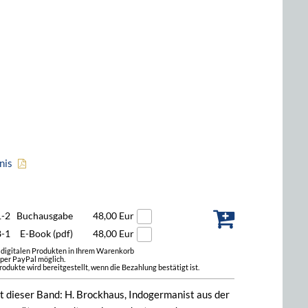
nis
1-2
Buchausgabe
48,00 Eur
8-1
E-Book (pdf)
48,00 Eur
t digitalen Produkten in Ihrem Warenkorb
 per PayPal möglich.
odukte wird bereitgestellt, wenn die Bezahlung bestätigt ist.
 dieser Band: H. Brockhaus, Indogermanist aus der