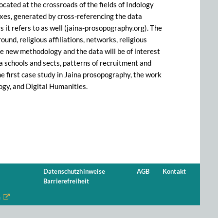
ocated at the crossroads of the fields of Indology
exes, generated by cross-referencing the data
it refers to as well (jaina-prosopography.org). The
und, religious affiliations, networks, religious
The new methodology and the data will be of interest
ina schools and sects, patterns of recruitment and
the first case study in Jaina prosopography, the work
logy, and Digital Humanities.
Datenschutzhinweise
AGB
Kontakt
Barrierefreiheit
n