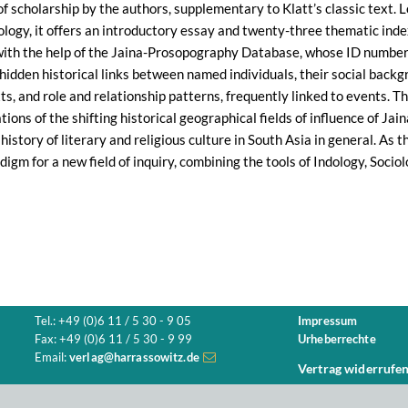
 scholarship by the authors, supplementary to Klatt’s classic text. L
ology, it offers an introductory essay and twenty-three thematic ind
with the help of the Jaina-Prosopography Database, whose ID numbers 
hidden historical links between named individuals, their social backgro
xts, and role and relationship patterns, frequently linked to events. 
ations of the shifting historical geographical fields of influence of Ja
history of literary and religious culture in South Asia in general. As 
adigm for a new field of inquiry, combining the tools of Indology, Socio
Tel.: +49 (0)6 11 / 5 30 - 9 05
Impressum
Fax: +49 (0)6 11 / 5 30 - 9 99
Urheberrechte
Email:
verlag@harrassowitz.de
Vertrag widerrufe