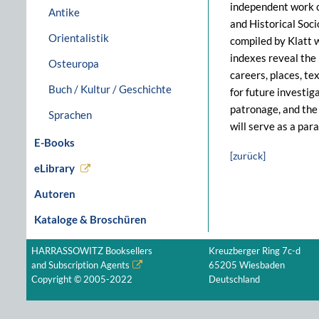
independent work of
Antike
and Historical Soci
Orientalistik
compiled by Klatt 
indexes reveal the 
Osteuropa
careers, places, te
Buch / Kultur / Geschichte
for future investig
patronage, and the 
Sprachen
will serve as a par
E-Books
[zurück]
eLibrary
Autoren
Kataloge & Broschüren
HARRASSOWITZ Booksellers
Kreuzberger Ring 7c-d
and Subscription Agents
65205 Wiesbaden
Copyright © 2005-2022
Deutschland