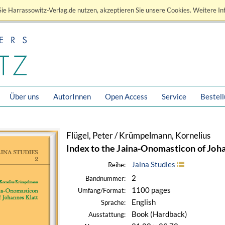
ie Harrassowitz-Verlag.de nutzen, akzeptieren Sie unsere Cookies. Weitere In
Über uns
AutorInnen
Open Access
Service
Bestel
Flügel, Peter / Krümpelmann, Kornelius
Index to the Jaina-Onomasticon of Joh
Jaina Studies
Reihe:
2
Bandnummer:
1100 pages
Umfang/Format:
English
Sprache:
Book (Hardback)
Ausstattung: