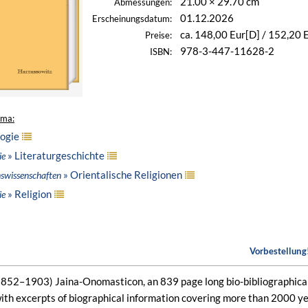
21.00 × 29.70 cm
Abmessungen:
01.12.2026
Erscheinungsdatum:
ca. 148,00 Eur[D] / 152,20 
Preise:
978-3-447-11628-2
ISBN:
ema:
ogie
» Literaturgeschichte
ie
» Orientalische Religionen
nswissenschaften
» Religion
ie
Vorbestellung!
1852–1903) Jaina-Onomasticon, an 839 page long bio-bibliographical 
 with excerpts of biographical information covering more than 2000 ye