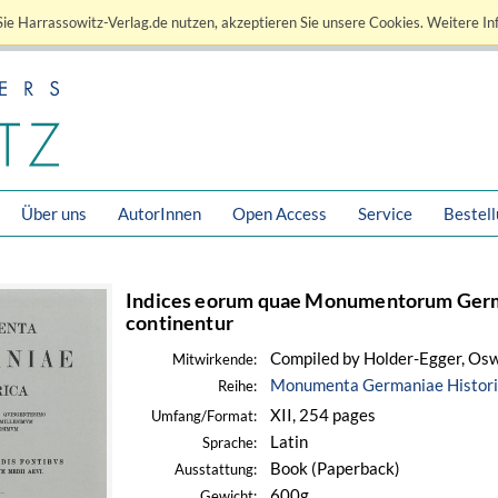
ie Harrassowitz-Verlag.de nutzen, akzeptieren Sie unsere Cookies. Weitere In
Über uns
AutorInnen
Open Access
Service
Bestel
Indices eorum quae Monumentorum Germa
continentur
Compiled by Holder-Egger, Oswa
Mitwirkende:
Monumenta Germaniae Historic
Reihe:
XII, 254 pages
Umfang/Format:
Latin
Sprache:
Book (Paperback)
Ausstattung:
600g
Gewicht: