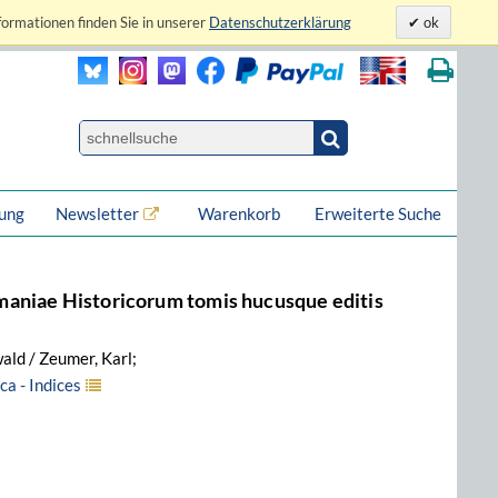
formationen finden Sie in unserer
Datenschutzerklärung
ok
lung
Newsletter
Warenkorb
Erweiterte Suche
niae Historicorum tomis hucusque editis
ld / Zeumer, Karl;
a - Indices