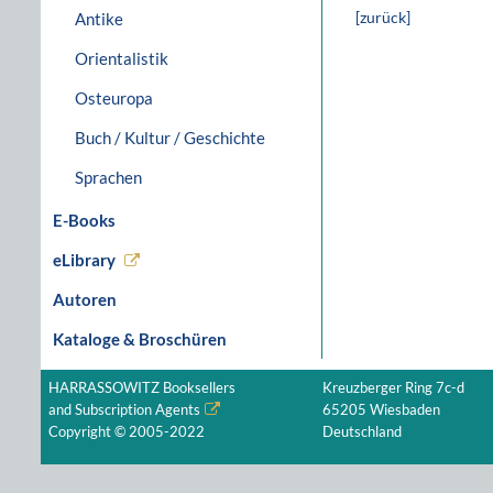
[zurück]
Antike
Orientalistik
Osteuropa
Buch / Kultur / Geschichte
Sprachen
E-Books
eLibrary
Autoren
Kataloge & Broschüren
HARRASSOWITZ Booksellers
Kreuzberger Ring 7c-d
and Subscription Agents
65205 Wiesbaden
Copyright © 2005-2022
Deutschland