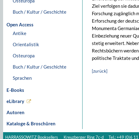
Osteuropa
Ziel verfolgen sie dadur
Buch / Kultur / Geschichte
Forschung zugänglich m
Erforschung der deutsc
Open Access
Monumenta Germaniae Hi
Antike
Einbeziehung neuer Qu
stetig erweitert. Neb
Orientalistik
Rechtsbüchern werden 
Osteuropa
politische Traktate un
Buch / Kultur / Geschichte
[zurück]
Sprachen
E-Books
eLibrary
Autoren
Kataloge & Broschüren
HARRASSOWITZ Booksellers
Kreuzberger Ring 7c-d
Tel.: +49 (0)6 11